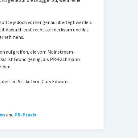
und gehe auf die Blogger zu, wenn eine
sollte jedoch vorher genau überlegt werden.
eit dadurch erst recht aufmerksam und das
ternehmens.
en aufgreifen, die vom Mainstream-
Das ist Grund genug, als PR-Fachmann
eiben.
pletten Artikel von Cory Edwards.
ien
und
PR-Praxis