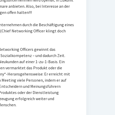
lungsunternehmen wird openBC in Zukunft
are anbieten. Also, bei Interesse an der
en offen halten!!!
Unternehmen durch die Beschäftigung eines
(Chief Networking Officer klingt doch
 Networking Officers gewinnt das
Sozialkompetenz – und dadurch Zeit.
Neukunden auf einer 1-zu-1-Basis. Ein
en vermarktet das Produkt oder die
any“-Heransgehensweise: Er erreicht mit
m Meeting viele Personen, indem er auf
Entscheidern und Meinungsführern
Produktes oder der Dienstleistung
zeugung erfolgreich weiter und
Menschen.