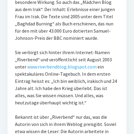
besondere Wirkung. So auch das „Mädchen Blog
PR-Theorie
aus dem Irak“. Der Inhalt: Erlebnisse einer jungen
PR-Ethik
Frau im Irak. Die Texte sind 2005 unter dem Titel
„Baghdad Burning“ als Buch erschienen, das nun
PR-Literatur
für den mit über 43.000 Euro dotierten Samuel-
PR-Studien
Johnson-Preis der BBC nominiert wurde.
Gesellschaft & Medien
Sie verbirgt sich hinter ihrem Internet-Namen
Infografik-Themengarten
„Riverbend“ und veröffentlicht seit August 2003
unter
www.riverbendblog.blogspot.com
ein
Künstliche Intelligenz
spektakuläres Online-Tagebuch. In dem ersten
Eintrag heisst es: „Ich bin weiblich, irakisch und 24
17 Ziele
Jahre alt. Ich habe den Krieg überlebt. Das ist
Wasserknappheit in Deutschland
alles, was Sie wissen müssen. Und alles, was
heutzutage überhaupt wichtig ist.“
Klimaneutrales Tanken
Zukunft der Bildung
Bekannt ist über „Riverbend“ nur das, was die
Autorin von sich in ihrem Weblog preisgibt. Soviel
Vom Trend zur Tonne
etwa wissen die Leser: Die Autorin arbeitete in