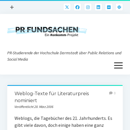
Menü
+
öffnen
PR-Praxis
PR@h_da
Online-PR
PR-Studierende der Hochschule Darmstadt über Public Relations und
Nonprofit-PR
Social Media
Menü
Die PRaktiker
öffnen
Krisen-PR
Über uns
PR-Tools
Weblog-Texte für Literaturpreis
0
Impressum
Corporate Weblogs
nominiert
Veröffentlicht 28. März 2006
Datenschutz
Podcasting
Weblogs, die Tagebücher des 21. Jahrhunderts. Es
Social Media
gibt viele davon, doch einige haben eine ganz