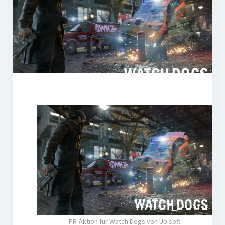
PR-Theorie
PR-Ethik
PR-Literatur
PR-Studien
Gesellschaft & Medien
Infografik-Themengarten
Künstliche Intelligenz
17 Ziele
Wasserknappheit in Deutschland
Klimaneutrales Tanken
Zukunft der Bildung
Vom Trend zur Tonne
PR-Aktion für Watch Dogs von Ubisoft