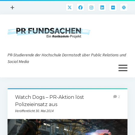
Menü
+
öffnen
PR-Praxis
PR@h_da
Online-PR
PR-Studierende der Hochschule Darmstadt über Public Relations und
Nonprofit-PR
Social Media
Menü
Die PRaktiker
öffnen
Krisen-PR
Über uns
PR-Tools
Watch Dogs – PR-Aktion löst
2
Impressum
Corporate Weblogs
Polizeieinsatz aus
Veröffentlicht 30. Mai 2014
Datenschutz
Podcasting
Social Media