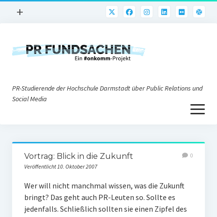
Menü
+
öffnen
PR-Praxis
PR@h_da
Online-PR
PR-Studierende der Hochschule Darmstadt über Public Relations und
Nonprofit-PR
Social Media
Menü
Die PRaktiker
öffnen
Krisen-PR
Über uns
PR-Tools
Vortrag: Blick in die Zukunft
0
Impressum
Corporate Weblogs
Veröffentlicht 10. Oktober 2007
Datenschutz
Podcasting
Wer will nicht manchmal wissen, was die Zukunft
bringt? Das geht auch PR-Leuten so. Sollte es
Social Media
jedenfalls. Schließlich sollten sie einen Zipfel des