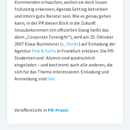
Kommenden erhaschen, wollen sie doch Issues
PR-Theorie
frühzeitig erkennen, Agenda Setting betreiben
PR-Ethik
und intern gute Berater sein. Wie es genau gehen
kann, in der PR diesen Blick in die Zukunft
PR-Literatur
hinzubekommen (im offiziellen Slang heißt das
PR-Studien
dann „Corporate Foresight“), wird am 25. Oktober
2007 Klaus Burmeister (
z_Punkt
) auf Einladung der
Gesellschaft & Medien
Agentur
Fink & Fuchs
in Frankfurt erklären. Die PR-
Infografik-Themengarten
Studenten und -Alumni sind ausdrücklich
eingeladen – und bestimmt auch alle anderen, die
Künstliche Intelligenz
sich für das Thema interessieren. Einladung und
Anmeldung sind
hier
.
17 Ziele
Wasserknappheit in Deutschland
Klimaneutrales Tanken
Veröffentlicht in
PR-Praxis
Zukunft der Bildung
Vom Trend zur Tonne