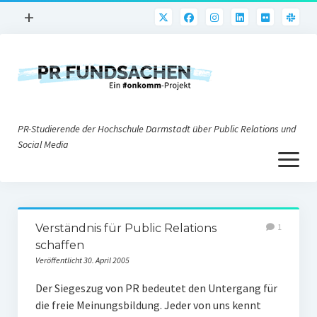
Menü
+
öffnen
PR-Praxis
PR@h_da
Online-PR
PR-Studierende der Hochschule Darmstadt über Public Relations und
Nonprofit-PR
Social Media
Menü
Die PRaktiker
öffnen
Krisen-PR
Über uns
PR-Tools
Verständnis für Public Relations
1
Impressum
Corporate Weblogs
schaffen
Veröffentlicht 30. April 2005
Datenschutz
Podcasting
Der Siegeszug von PR bedeutet den Untergang für
Social Media
die freie Meinungsbildung. Jeder von uns kennt