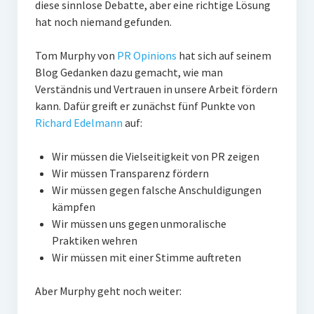
diese sinnlose Debatte, aber eine richtige Lösung
PR-Theorie
hat noch niemand gefunden.
PR-Ethik
Tom Murphy von
PR Opinions
hat sich auf seinem
PR-Literatur
Blog Gedanken dazu gemacht, wie man
PR-Studien
Verständnis und Vertrauen in unsere Arbeit fördern
kann. Dafür greift er zunächst fünf Punkte von
Gesellschaft & Medien
Richard Edelmann
auf:
Infografik-Themengarten
Wir müssen die Vielseitigkeit von PR zeigen
Künstliche Intelligenz
Wir müssen Transparenz fördern
Wir müssen gegen falsche Anschuldigungen
17 Ziele
kämpfen
Wasserknappheit in Deutschland
Wir müssen uns gegen unmoralische
Praktiken wehren
Klimaneutrales Tanken
Wir müssen mit einer Stimme auftreten
Zukunft der Bildung
Aber Murphy geht noch weiter:
Vom Trend zur Tonne