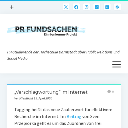
Menü
+
öffnen
PR-Praxis
PR@h_da
Online-PR
PR-Studierende der Hochschule Darmstadt über Public Relations und
Nonprofit-PR
Social Media
Menü
Die PRaktiker
öffnen
Krisen-PR
Über uns
PR-Tools
„Verschlagwortung“ im Internet
0
Impressum
Corporate Weblogs
Veröffentlicht 13. April 2005
Datenschutz
Podcasting
Tagging heißt das neue Zauberwort für effektivere
Recherche im Internet. Im
Beitrag
von Sven
Social Media
Przepiorka geht es um das Zuordnen von frei