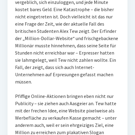
vergeblich, sich einzuloggen, und jede Minute
PR-Theorie
kostet bares Geld. Eine Katastrophe – die bisher
PR-Ethik
nicht eingetreten ist. Doch vielleicht ist das nur
eine Frage der Zeit, wie der aktuelle Fall des
PR-Literatur
britischen Studenten Alex Tew zeigt. Der Erfinder
PR-Studien
der „Million-Dollar-Website“ und frischgebackene
Millionär musste hinnehmen, dass seine Seite für
Gesellschaft & Medien
Stunden nicht erreichbar war – Erpresser hatten
Infografik-Themengarten
sie lahmgelegt, weil Tew nicht zahlen wollte. Ein
Fall, der zeigt, dass sich auch Internet-
Künstliche Intelligenz
Unternehmen auf Erpresungen gefasst machen
müssen.
17 Ziele
Wasserknappheit in Deutschland
Pfiffige Online-Aktionen bringen eben nicht nur
Publicity – sie ziehen auch Aasgeier an. Tew hatte
Klimaneutrales Tanken
mit der frechen Idee, eine Website pixelweise als
Zukunft der Bildung
Werbefläche zu verkaufen Kasse gemacht – unter
anderem auch, weil er sein ehrgeiziges Ziel, eine
Vom Trend zur Tonne
Million zu erreichen zum plakativen Slogan