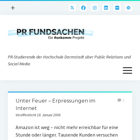
Menü
+
öffnen
PR-Praxis
PR@h_da
Online-PR
PR-Studierende der Hochschule Darmstadt über Public Relations und
Nonprofit-PR
Social Media
Menü
Die PRaktiker
öffnen
Krisen-PR
Über uns
PR-Tools
Unter Feuer – Erpressungen im
1
Impressum
Corporate Weblogs
Internet
Veröffentlicht 18. Januar 2006
Datenschutz
Podcasting
Amazon ist weg – nicht mehr erreichbar für eine
Social Media
Stunde oder länger. Tausende Kunden versuchen