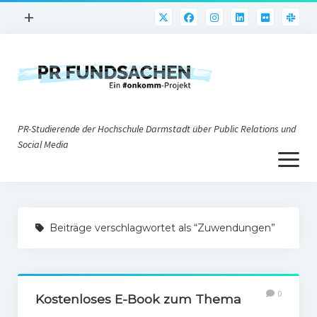
Menü
+
öffnen
PR-Praxis
PR@h_da
Online-PR
PR-Studierende der Hochschule Darmstadt über Public Relations und
Nonprofit-PR
Social Media
Menü
Die PRaktiker
öffnen
Krisen-PR
Über uns
PR-Tools
Beiträge verschlagwortet als “Zuwendungen”
Impressum
Corporate Weblogs
Datenschutz
Podcasting
0
Social Media
Kostenloses E-Book zum Thema