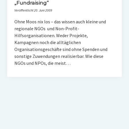
PR-Theorie
„Fundraising“
Veröffentlicht 20. Juni 2009
PR-Ethik
Ohne Moos nix los – das wissen auch kleine und
PR-Literatur
regionale NGOs und Non-Profit-
PR-Studien
Hilfsorganisationen. Weder Projekte,
Kampagnen noch die alltäglichen
Gesellschaft & Medien
Organisationsgeschäfte sind ohne Spenden und
sonstige Zuwendungen realisierbar. Wie diese
Infografik-Themengarten
NGOs und NPOs, die meist…
Künstliche Intelligenz
17 Ziele
Wasserknappheit in Deutschland
Klimaneutrales Tanken
Zukunft der Bildung
Vom Trend zur Tonne