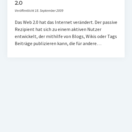
PR-Theorie
2.0
Veröffentlicht 18. September 2009
PR-Ethik
Das Web 2.0 hat das Internet verändert. Der passive
PR-Literatur
Rezipient hat sich zu einem aktiven Nutzer
PR-Studien
entwickelt, der mithilfe von Blogs, Wikis oder Tags
Beiträge publizieren kann, die für andere…
Gesellschaft & Medien
Infografik-Themengarten
Künstliche Intelligenz
17 Ziele
Wasserknappheit in Deutschland
Klimaneutrales Tanken
Zukunft der Bildung
Vom Trend zur Tonne