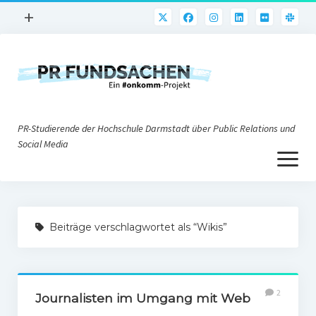
Menü
+
öffnen
PR-Praxis
PR@h_da
Online-PR
PR-Studierende der Hochschule Darmstadt über Public Relations und
Nonprofit-PR
Social Media
Menü
Die PRaktiker
öffnen
Krisen-PR
Über uns
PR-Tools
Beiträge verschlagwortet als “Wikis”
Impressum
Corporate Weblogs
Datenschutz
Podcasting
2
Social Media
Journalisten im Umgang mit Web