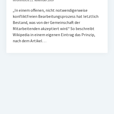
Veröffentlicht 11. November 2009
PR-Theorie
„In einem offenen, nicht notwendigerweise
PR-Ethik
konfliktfreien Bearbeitungsprozess hat letztlich
PR-Literatur
Bestand, was von der Gemeinschaft der
Mitarbeitenden akzeptiert wird.“ So beschreibt
PR-Studien
Wikipedia in einem eigenen Eintrag das Prinzip,
Gesellschaft & Medien
nach dem Artikel…
Infografik-Themengarten
Künstliche Intelligenz
17 Ziele
Wasserknappheit in Deutschland
Klimaneutrales Tanken
Zukunft der Bildung
Vom Trend zur Tonne