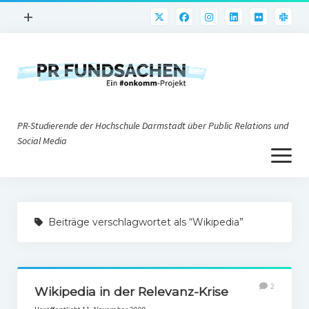
Menü
+
öffnen
PR-Praxis
PR@h_da
Online-PR
PR-Studierende der Hochschule Darmstadt über Public Relations und
Nonprofit-PR
Social Media
Menü
Die PRaktiker
öffnen
Krisen-PR
Über uns
PR-Tools
Beiträge verschlagwortet als “Wikipedia”
Impressum
Corporate Weblogs
Datenschutz
Podcasting
2
Social Media
Wikipedia in der Relevanz-Krise