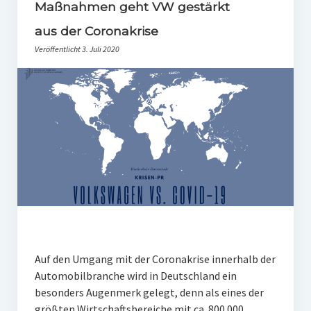
PR-Theorie
Maßnahmen geht VW gestärkt
aus der Coronakrise
PR-Ethik
Veröffentlicht 3. Juli 2020
PR-Literatur
PR-Studien
Gesellschaft & Medien
Infografik-Themengarten
Künstliche Intelligenz
17 Ziele
Wasserknappheit in Deutschland
Klimaneutrales Tanken
Auf den Umgang mit der Coronakrise innerhalb der
Zukunft der Bildung
Automobilbranche wird in Deutschland ein
besonders Augenmerk gelegt, denn als eines der
Vom Trend zur Tonne
größten Wirtschaftsbereiche mit ca. 800.000