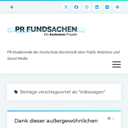
Menü
+
öffnen
PR-Praxis
PR@h_da
Online-PR
PR-Studierende der Hochschule Darmstadt über Public Relations und
Nonprofit-PR
Social Media
Menü
Die PRaktiker
öffnen
Krisen-PR
Über uns
PR-Tools
Beiträge verschlagwortet als “Volkswagen”
Impressum
Corporate Weblogs
Datenschutz
Podcasting
0
Social Media
Dank dieser außergewöhnlichen