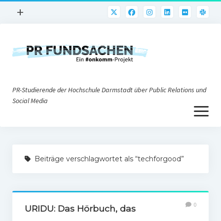
Menü
+
öffnen
PR-Praxis
PR@h_da
Online-PR
PR-Studierende der Hochschule Darmstadt über Public Relations und
Nonprofit-PR
Social Media
Menü
Die PRaktiker
öffnen
Krisen-PR
Über uns
PR-Tools
Beiträge verschlagwortet als “techforgood”
Impressum
Corporate Weblogs
Datenschutz
Podcasting
0
Social Media
URIDU: Das Hörbuch, das