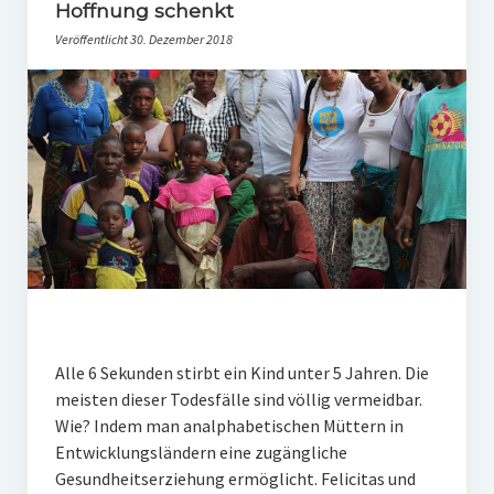
PR-Theorie
Hoffnung schenkt
Veröffentlicht 30. Dezember 2018
PR-Ethik
PR-Literatur
PR-Studien
Gesellschaft & Medien
Infografik-Themengarten
Künstliche Intelligenz
17 Ziele
Wasserknappheit in Deutschland
Alle 6 Sekunden stirbt ein Kind unter 5 Jahren. Die
Klimaneutrales Tanken
meisten dieser Todesfälle sind völlig vermeidbar.
Wie? Indem man analphabetischen Müttern in
Zukunft der Bildung
Entwicklungsländern eine zugängliche
Vom Trend zur Tonne
Gesundheitserziehung ermöglicht. Felicitas und