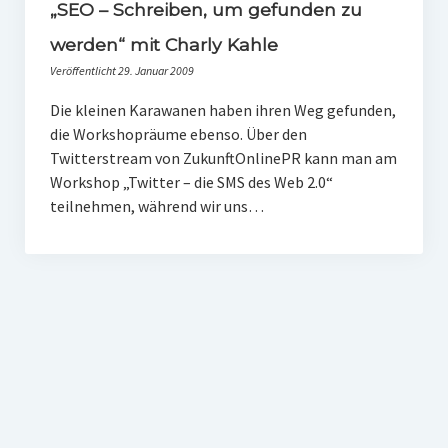
PR-Theorie
„SEO – Schreiben, um gefunden zu
werden“ mit Charly Kahle
PR-Ethik
Veröffentlicht 29. Januar 2009
PR-Literatur
Die kleinen Karawanen haben ihren Weg gefunden,
PR-Studien
die Workshopräume ebenso. Über den
Twitterstream von ZukunftOnlinePR kann man am
Gesellschaft & Medien
Workshop „Twitter – die SMS des Web 2.0“
Infografik-Themengarten
teilnehmen, während wir uns…
Künstliche Intelligenz
17 Ziele
Wasserknappheit in Deutschland
Klimaneutrales Tanken
Zukunft der Bildung
Vom Trend zur Tonne