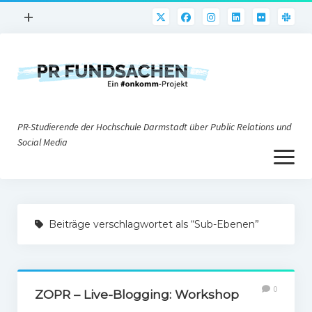
Menü
+
öffnen
PR-Praxis
PR@h_da
Online-PR
PR-Studierende der Hochschule Darmstadt über Public Relations und
Nonprofit-PR
Social Media
Menü
Die PRaktiker
öffnen
Krisen-PR
Über uns
PR-Tools
Beiträge verschlagwortet als “Sub-Ebenen”
Impressum
Corporate Weblogs
Datenschutz
Podcasting
0
Social Media
ZOPR – Live-Blogging: Workshop