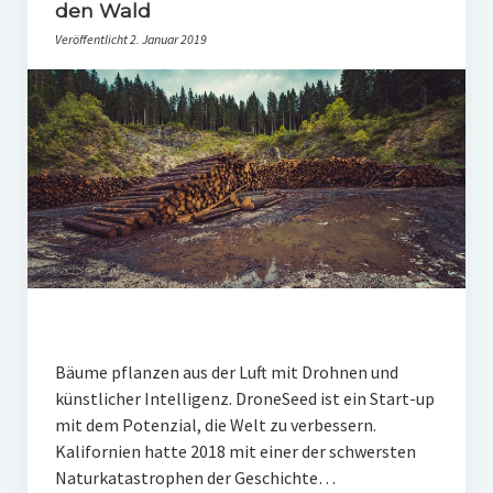
PR-Theorie
den Wald
Veröffentlicht 2. Januar 2019
PR-Ethik
PR-Literatur
PR-Studien
Gesellschaft & Medien
Infografik-Themengarten
Künstliche Intelligenz
17 Ziele
Wasserknappheit in Deutschland
Bäume pflanzen aus der Luft mit Drohnen und
Klimaneutrales Tanken
künstlicher Intelligenz. DroneSeed ist ein Start-up
mit dem Potenzial, die Welt zu verbessern.
Zukunft der Bildung
Kalifornien hatte 2018 mit einer der schwersten
Vom Trend zur Tonne
Naturkatastrophen der Geschichte…