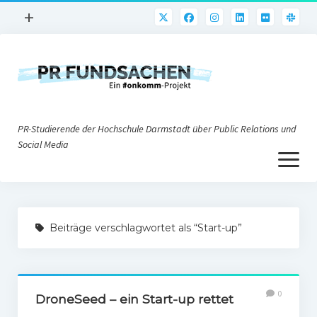
Menü
+
öffnen
PR-Praxis
PR@h_da
Online-PR
PR-Studierende der Hochschule Darmstadt über Public Relations und
Nonprofit-PR
Social Media
Menü
Die PRaktiker
öffnen
Krisen-PR
Über uns
PR-Tools
Beiträge verschlagwortet als “Start-up”
Impressum
Corporate Weblogs
Datenschutz
Podcasting
0
Social Media
DroneSeed – ein Start-up rettet