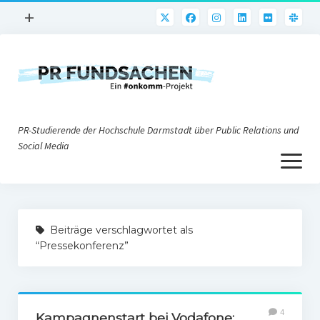
Menü
+
öffnen
PR-Praxis
PR@h_da
Online-PR
PR-Studierende der Hochschule Darmstadt über Public Relations und
Nonprofit-PR
Social Media
Menü
Die PRaktiker
öffnen
Krisen-PR
Über uns
PR-Tools
Beiträge verschlagwortet als
Impressum
Corporate Weblogs
“Pressekonferenz”
Datenschutz
Podcasting
Social Media
4
Kampagnenstart bei Vodafone: