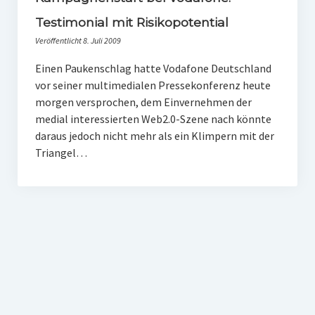
PR-Theorie
Testimonial mit Risikopotential
PR-Ethik
Veröffentlicht 8. Juli 2009
PR-Literatur
Einen Paukenschlag hatte Vodafone Deutschland
vor seiner multimedialen Pressekonferenz heute
PR-Studien
morgen versprochen, dem Einvernehmen der
Gesellschaft & Medien
medial interessierten Web2.0-Szene nach könnte
daraus jedoch nicht mehr als ein Klimpern mit der
Infografik-Themengarten
Triangel…
Künstliche Intelligenz
17 Ziele
Wasserknappheit in Deutschland
Klimaneutrales Tanken
Zukunft der Bildung
Vom Trend zur Tonne