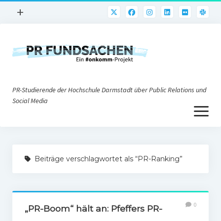
Menü
+
öffnen
PR-Praxis
PR@h_da
Online-PR
PR-Studierende der Hochschule Darmstadt über Public Relations und
Nonprofit-PR
Social Media
Menü
Die PRaktiker
öffnen
Krisen-PR
Über uns
PR-Tools
Beiträge verschlagwortet als “PR-Ranking”
Impressum
Corporate Weblogs
Datenschutz
Podcasting
0
Social Media
„PR-Boom“ hält an: Pfeffers PR-