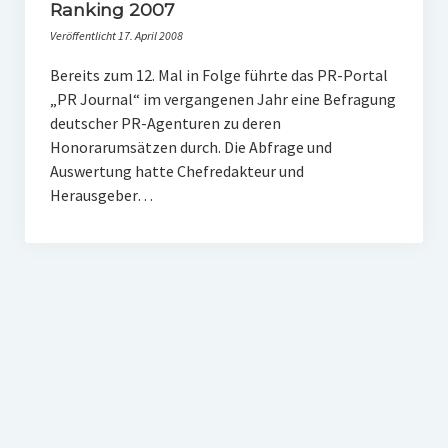
PR-Theorie
Ranking 2007
Veröffentlicht 17. April 2008
PR-Ethik
Bereits zum 12. Mal in Folge führte das PR-Portal
PR-Literatur
„PR Journal“ im vergangenen Jahr eine Befragung
PR-Studien
deutscher PR-Agenturen zu deren
Honorarumsätzen durch. Die Abfrage und
Gesellschaft & Medien
Auswertung hatte Chefredakteur und
Herausgeber…
Infografik-Themengarten
Künstliche Intelligenz
17 Ziele
Wasserknappheit in Deutschland
Klimaneutrales Tanken
Zukunft der Bildung
Vom Trend zur Tonne