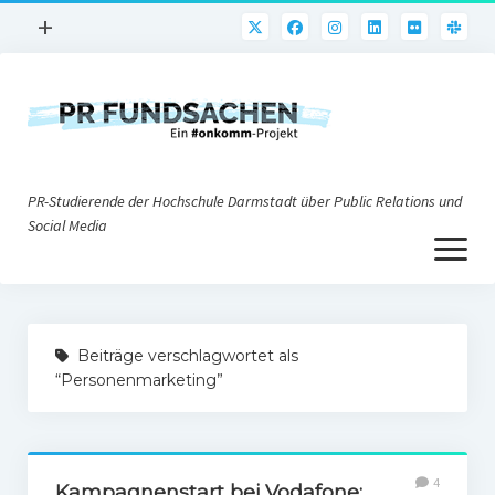
Menü
+
öffnen
PR-Praxis
PR@h_da
Online-PR
PR-Studierende der Hochschule Darmstadt über Public Relations und
Nonprofit-PR
Social Media
Menü
Die PRaktiker
öffnen
Krisen-PR
Über uns
PR-Tools
Beiträge verschlagwortet als
Impressum
Corporate Weblogs
“Personenmarketing”
Datenschutz
Podcasting
Social Media
4
Kampagnenstart bei Vodafone: