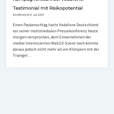
PR-Theorie
Testimonial mit Risikopotential
PR-Ethik
Veröffentlicht 8. Juli 2009
PR-Literatur
Einen Paukenschlag hatte Vodafone Deutschland
vor seiner multimedialen Pressekonferenz heute
PR-Studien
morgen versprochen, dem Einvernehmen der
Gesellschaft & Medien
medial interessierten Web2.0-Szene nach könnte
daraus jedoch nicht mehr als ein Klimpern mit der
Infografik-Themengarten
Triangel…
Künstliche Intelligenz
17 Ziele
Wasserknappheit in Deutschland
Klimaneutrales Tanken
Zukunft der Bildung
Vom Trend zur Tonne