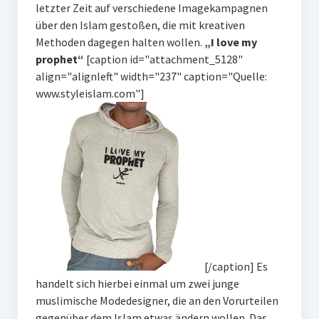
letzter Zeit auf verschiedene Imagekampagnen
über den Islam gestoßen, die mit kreativen
Methoden dagegen halten wollen.
„I love my
prophet“
[caption id="attachment_5128"
align="alignleft" width="237" caption="Quelle:
www.styleislam.com"]
[/caption]
Es
handelt sich hierbei einmal um zwei junge
muslimische Modedesigner, die an den Vorurteilen
gegenüber dem Islam etwas ändern wollen. Das