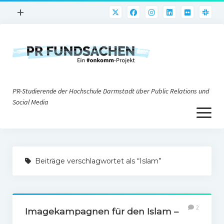
Menü
+
öffnen
PR-Praxis
PR@h_da
Online-PR
PR-Studierende der Hochschule Darmstadt über Public Relations und
Nonprofit-PR
Social Media
Menü
Die PRaktiker
öffnen
Krisen-PR
Über uns
PR-Tools
Beiträge verschlagwortet als “Islam”
Impressum
Corporate Weblogs
Datenschutz
Podcasting
2
Social Media
Imagekampagnen für den Islam –