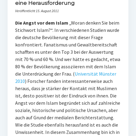
PR-Theorie
eine Herausforderung
Veröffentlicht 15. August 2011
PR-Ethik
Die Angst vor dem Islam
„Woran denken Sie beim
PR-Literatur
Stichwort Islam?“. In verschiedenen Studien wurde
PR-Studien
die deutsche Bevölkerung mit dieser Frage
konfrontiert. Fanatismus und Gewaltbereitschaft
Gesellschaft & Medien
schafften es unter den Top 3 bei der Auswertung
mit 70 % und 60 %. Und wer hätte es gedacht, etwa
Infografik-Themengarten
80 % der Bevölkerung assoziieren mit dem Islam
Künstliche Intelligenz
die Unterdrückung der Frau. (
Universität Münster
2010
) Forscher fanden interessanterweise auch
17 Ziele
heraus, dass je stärker der Kontakt mit Muslimen
Wasserknappheit in Deutschland
ist, desto positiver ist der Eindruck von ihnen. Die
Angst vor dem Islam begründet sich auf zahlreiche
Klimaneutrales Tanken
soziale, historische und politische Ursachen, aber
auch auf Grund der medialen Berichterstattung.
Zukunft der Bildung
Wie die Studie ebenfalls herausfand ist es auch die
Vom Trend zur Tonne
Unwissenheit. In diesem Zusammenhang bin ich in