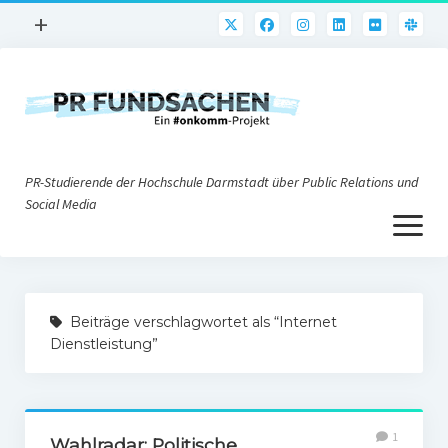
Menü
+
öffnen
PR-Praxis
PR@h_da
Online-PR
PR-Studierende der Hochschule Darmstadt über Public Relations und
Nonprofit-PR
Social Media
Menü
Die PRaktiker
öffnen
Krisen-PR
Über uns
PR-Tools
Beiträge verschlagwortet als “Internet
Impressum
Corporate Weblogs
Dienstleistung”
Datenschutz
Podcasting
Social Media
1
Wahlradar: Politische