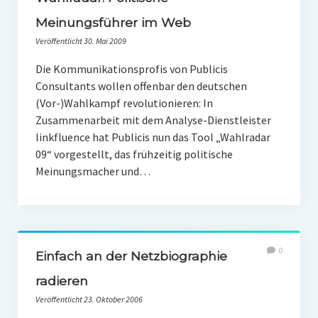
PR-Theorie
Meinungsführer im Web
PR-Ethik
Veröffentlicht 30. Mai 2009
PR-Literatur
Die Kommunikationsprofis von Publicis
Consultants wollen offenbar den deutschen
PR-Studien
(Vor-)Wahlkampf revolutionieren: In
Gesellschaft & Medien
Zusammenarbeit mit dem Analyse-Dienstleister
linkfluence hat Publicis nun das Tool „Wahlradar
Infografik-Themengarten
09“ vorgestellt, das frühzeitig politische
Künstliche Intelligenz
Meinungsmacher und…
17 Ziele
Wasserknappheit in Deutschland
Klimaneutrales Tanken
0
Einfach an der Netzbiographie
Zukunft der Bildung
radieren
Veröffentlicht 23. Oktober 2006
Vom Trend zur Tonne