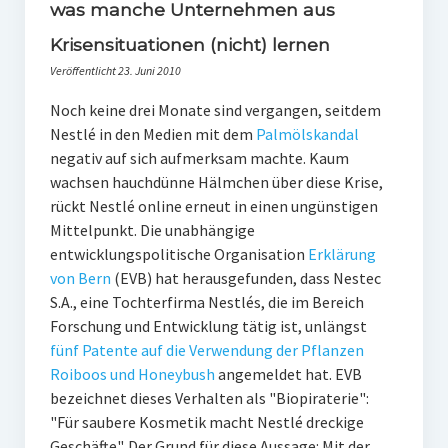
PR-Theorie
was manche Unternehmen aus
Krisensituationen (nicht) lernen
PR-Ethik
Veröffentlicht 23. Juni 2010
PR-Literatur
Noch keine drei Monate sind vergangen, seitdem
PR-Studien
Nestlé in den Medien mit dem
Palmölskandal
negativ auf sich aufmerksam machte. Kaum
Gesellschaft & Medien
wachsen hauchdünne Hälmchen über diese Krise,
Infografik-Themengarten
rückt Nestlé online erneut in einen ungünstigen
Mittelpunkt. Die unabhängige
Künstliche Intelligenz
entwicklungspolitische Organisation
Erklärung
17 Ziele
von Bern
(EVB) hat herausgefunden, dass Nestec
S.A., eine Tochterfirma Nestlés, die im Bereich
Wasserknappheit in Deutschland
Forschung und Entwicklung tätig ist, unlängst
Klimaneutrales Tanken
fünf Patente auf die Verwendung der Pflanzen
Roiboos und Honeybush
angemeldet hat. EVB
Zukunft der Bildung
bezeichnet dieses Verhalten als "Biopiraterie":
"Für saubere Kosmetik macht Nestlé dreckige
Vom Trend zur Tonne
Geschäfte". Der Grund für diese Aussage: Mit der