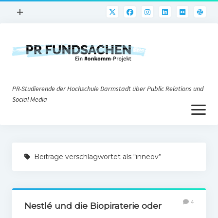
Menü
+
öffnen
PR-Praxis
PR@h_da
Online-PR
PR-Studierende der Hochschule Darmstadt über Public Relations und
Nonprofit-PR
Social Media
Menü
Die PRaktiker
öffnen
Krisen-PR
Über uns
PR-Tools
Beiträge verschlagwortet als “inneov”
Impressum
Corporate Weblogs
Datenschutz
Podcasting
4
Social Media
Nestlé und die Biopiraterie oder