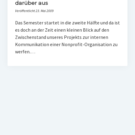
PR-Theorie
darüber aus
Veröffentlicht 23. Mai 2009
PR-Ethik
Das Semester startet in die zweite Hälfte und da ist
PR-Literatur
es doch an der Zeit einen kleinen Blick auf den
PR-Studien
Zwischenstand unseres Projekts zur internen
Kommunikation einer Nonprofit-Organisation zu
Gesellschaft & Medien
werfen.…
Infografik-Themengarten
Künstliche Intelligenz
17 Ziele
Wasserknappheit in Deutschland
Klimaneutrales Tanken
Zukunft der Bildung
Vom Trend zur Tonne