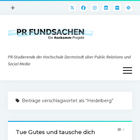
Menü
+
öffnen
PR-Praxis
PR@h_da
Online-PR
PR-Studierende der Hochschule Darmstadt über Public Relations und
Nonprofit-PR
Social Media
Menü
Die PRaktiker
öffnen
Krisen-PR
Über uns
PR-Tools
Beiträge verschlagwortet als “Heidelberg”
Impressum
Corporate Weblogs
Datenschutz
Podcasting
1
Social Media
Tue Gutes und tausche dich