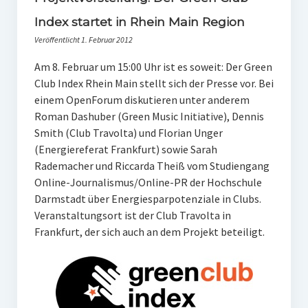
PR-Theorie
Index startet in Rhein Main Region
PR-Ethik
Veröffentlicht 1. Februar 2012
PR-Literatur
Am 8. Februar um 15:00 Uhr ist es soweit: Der Green
Club Index Rhein Main stellt sich der Presse vor. Bei
PR-Studien
einem OpenForum diskutieren unter anderem
Gesellschaft & Medien
Roman Dashuber (Green Music Initiative), Dennis
Smith (Club Travolta) und Florian Unger
Infografik-Themengarten
(Energiereferat Frankfurt) sowie Sarah
Künstliche Intelligenz
Rademacher und Riccarda Theiß vom Studiengang
Online-Journalismus/Online-PR der Hochschule
17 Ziele
Darmstadt über Energiesparpotenziale in Clubs.
Wasserknappheit in Deutschland
Veranstaltungsort ist der Club Travolta in
Frankfurt, der sich auch an dem Projekt beteiligt.
Klimaneutrales Tanken
Zukunft der Bildung
Vom Trend zur Tonne