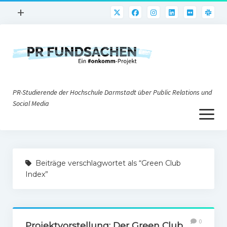
Menü
+
öffnen
PR-Praxis
PR@h_da
Online-PR
PR-Studierende der Hochschule Darmstadt über Public Relations und
Nonprofit-PR
Social Media
Menü
Die PRaktiker
öffnen
Krisen-PR
Über uns
PR-Tools
Beiträge verschlagwortet als “Green Club
Impressum
Corporate Weblogs
Index”
Datenschutz
Podcasting
Social Media
0
Projektvorstellung: Der Green Club