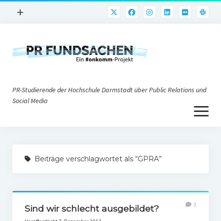
Menü
+
öffnen
PR-Praxis
PR@h_da
Online-PR
PR-Studierende der Hochschule Darmstadt über Public Relations und
Nonprofit-PR
Social Media
Menü
Die PRaktiker
öffnen
Krisen-PR
Über uns
PR-Tools
Beiträge verschlagwortet als “GPRA”
Impressum
Corporate Weblogs
Datenschutz
Podcasting
3
Social Media
Sind wir schlecht ausgebildet?