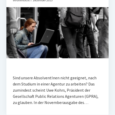
Veröffentlicht 7. Dezember 2013
PR-Theorie
PR-Ethik
PR-Literatur
PR-Studien
Gesellschaft & Medien
Infografik-Themengarten
Künstliche Intelligenz
17 Ziele
Sind unsere AbsolventInen nicht geeignet, nach
Wasserknappheit in Deutschland
dem Studium in einer Agentur zu arbeiten? Das
Klimaneutrales Tanken
zumindest scheint Uwe Kohrs, Präsident der
Gesellschaft Public Relations Agenturen (GPRA),
Zukunft der Bildung
zu glauben. In der Novemberausgabe des…
Vom Trend zur Tonne