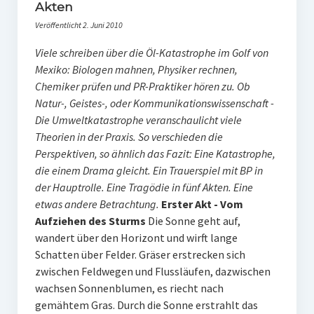
PR-Theorie
Akten
Veröffentlicht 2. Juni 2010
PR-Ethik
Viele schreiben über die Öl-Katastrophe im Golf von
PR-Literatur
Mexiko: Biologen mahnen, Physiker rechnen,
PR-Studien
Chemiker prüfen und PR-Praktiker hören zu. Ob
Natur-, Geistes-, oder Kommunikationswissenschaft -
Gesellschaft & Medien
Die Umweltkatastrophe veranschaulicht viele
Theorien in der Praxis. So verschieden die
Infografik-Themengarten
Perspektiven, so ähnlich das Fazit: Eine Katastrophe,
Künstliche Intelligenz
die einem Drama gleicht. Ein Trauerspiel mit BP in
der Hauptrolle. Eine Tragödie in fünf Akten. Eine
17 Ziele
etwas andere Betrachtung.
Erster Akt - Vom
Wasserknappheit in Deutschland
Aufziehen des Sturms
Die Sonne geht auf,
wandert über den Horizont und wirft lange
Klimaneutrales Tanken
Schatten über Felder. Gräser erstrecken sich
zwischen Feldwegen und Flussläufen, dazwischen
Zukunft der Bildung
wachsen Sonnenblumen, es riecht nach
Vom Trend zur Tonne
gemähtem Gras. Durch die Sonne erstrahlt das