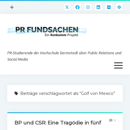
Menü
+
öffnen
PR-Praxis
PR@h_da
Online-PR
PR-Studierende der Hochschule Darmstadt über Public Relations und
Nonprofit-PR
Social Media
Menü
Die PRaktiker
öffnen
Krisen-PR
Über uns
PR-Tools
Beiträge verschlagwortet als “Golf von Mexico”
Impressum
Corporate Weblogs
Datenschutz
Podcasting
9
Social Media
BP und CSR: Eine Tragödie in fünf