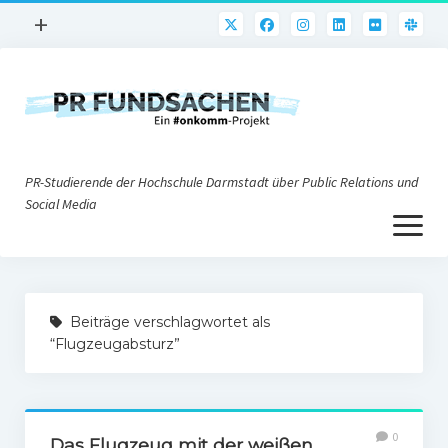
Menü
+
öffnen
PR-Praxis
PR@h_da
Online-PR
PR-Studierende der Hochschule Darmstadt über Public Relations und
Nonprofit-PR
Social Media
Menü
Die PRaktiker
öffnen
Krisen-PR
Über uns
PR-Tools
Beiträge verschlagwortet als
Impressum
Corporate Weblogs
“Flugzeugabsturz”
Datenschutz
Podcasting
Social Media
0
Das Flugzeug mit der weißen