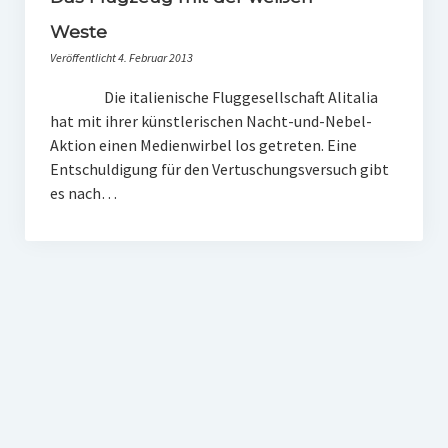
PR-Theorie
Weste
PR-Ethik
Veröffentlicht 4. Februar 2013
PR-Literatur
Die italienische Fluggesellschaft Alitalia
hat mit ihrer künstlerischen Nacht-und-Nebel-
PR-Studien
Aktion einen Medienwirbel los getreten. Eine
Gesellschaft & Medien
Entschuldigung für den Vertuschungsversuch gibt
es nach…
Infografik-Themengarten
Künstliche Intelligenz
17 Ziele
Wasserknappheit in Deutschland
Klimaneutrales Tanken
Zukunft der Bildung
Vom Trend zur Tonne