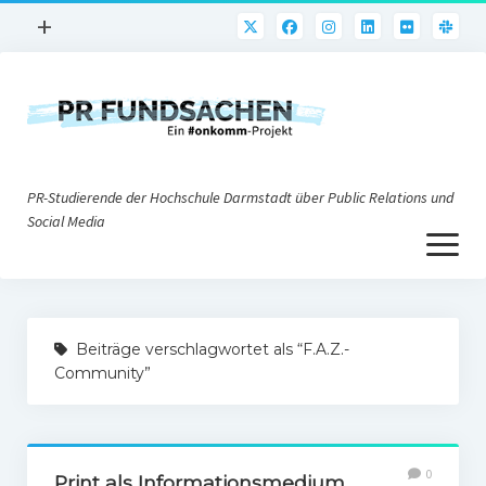
Menü
+
öffnen
PR-Praxis
PR@h_da
Online-PR
PR-Studierende der Hochschule Darmstadt über Public Relations und
Nonprofit-PR
Social Media
Menü
Die PRaktiker
öffnen
Krisen-PR
Über uns
PR-Tools
Beiträge verschlagwortet als “F.A.Z.-
Impressum
Corporate Weblogs
Community”
Datenschutz
Podcasting
Social Media
0
Print als Informationsmedium