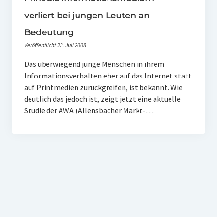
PR-Theorie
verliert bei jungen Leuten an
PR-Ethik
Bedeutung
PR-Literatur
Veröffentlicht 23. Juli 2008
PR-Studien
Das überwiegend junge Menschen in ihrem
Informationsverhalten eher auf das Internet statt
Gesellschaft & Medien
auf Printmedien zurückgreifen, ist bekannt. Wie
Infografik-Themengarten
deutlich das jedoch ist, zeigt jetzt eine aktuelle
Studie der AWA (Allensbacher Markt-…
Künstliche Intelligenz
17 Ziele
Wasserknappheit in Deutschland
Klimaneutrales Tanken
Zukunft der Bildung
Vom Trend zur Tonne