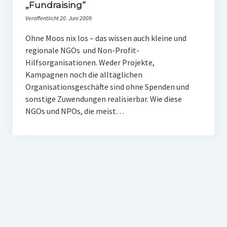
PR-Theorie
„Fundraising“
Veröffentlicht 20. Juni 2009
PR-Ethik
Ohne Moos nix los – das wissen auch kleine und
PR-Literatur
regionale NGOs und Non-Profit-
PR-Studien
Hilfsorganisationen. Weder Projekte,
Kampagnen noch die alltäglichen
Gesellschaft & Medien
Organisationsgeschäfte sind ohne Spenden und
sonstige Zuwendungen realisierbar. Wie diese
Infografik-Themengarten
NGOs und NPOs, die meist…
Künstliche Intelligenz
17 Ziele
Wasserknappheit in Deutschland
Klimaneutrales Tanken
Zukunft der Bildung
Vom Trend zur Tonne