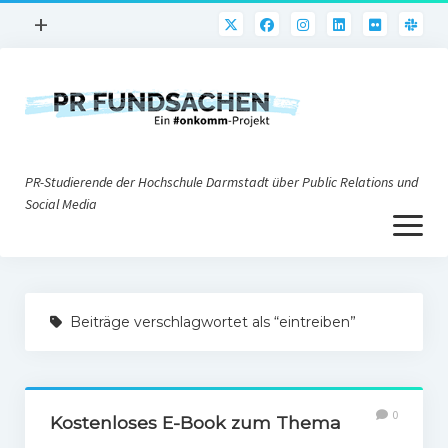
Menü
+
öffnen
PR-Praxis
PR@h_da
Online-PR
PR-Studierende der Hochschule Darmstadt über Public Relations und
Nonprofit-PR
Social Media
Menü
Die PRaktiker
öffnen
Krisen-PR
Über uns
PR-Tools
Beiträge verschlagwortet als “eintreiben”
Impressum
Corporate Weblogs
Datenschutz
Podcasting
0
Social Media
Kostenloses E-Book zum Thema