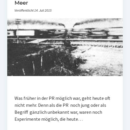
PR-Theorie
Meer
Veröffentlicht 14. Juli 2015
PR-Ethik
PR-Literatur
PR-Studien
Gesellschaft & Medien
Infografik-Themengarten
Künstliche Intelligenz
17 Ziele
Wasserknappheit in Deutschland
Was früher in der PR möglich war, geht heute oft
Klimaneutrales Tanken
nicht mehr. Denn als die PR noch jung oder als
Begriff gänzlich unbekannt war, waren noch
Zukunft der Bildung
Experimente möglich, die heute…
Vom Trend zur Tonne