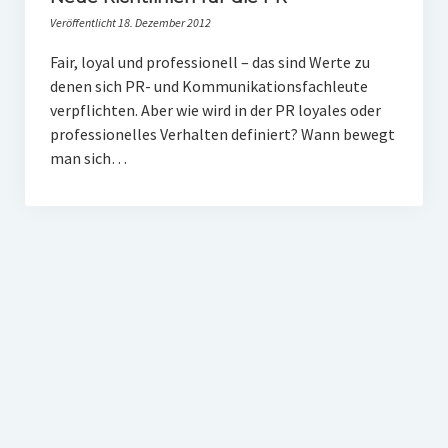
PR-Theorie
Veröffentlicht 18. Dezember 2012
PR-Ethik
Fair, loyal und professionell – das sind Werte zu
PR-Literatur
denen sich PR- und Kommunikationsfachleute
verpflichten. Aber wie wird in der PR loyales oder
PR-Studien
professionelles Verhalten definiert? Wann bewegt
man sich…
Gesellschaft & Medien
Infografik-Themengarten
Künstliche Intelligenz
17 Ziele
Wasserknappheit in Deutschland
Klimaneutrales Tanken
Zukunft der Bildung
Vom Trend zur Tonne