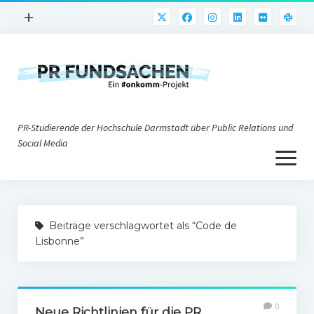
Menü
+
öffnen
PR-Praxis
PR@h_da
Online-PR
PR-Studierende der Hochschule Darmstadt über Public Relations und
Nonprofit-PR
Social Media
Menü
Die PRaktiker
öffnen
Krisen-PR
Über uns
PR-Tools
Beiträge verschlagwortet als “Code de
Impressum
Corporate Weblogs
Lisbonne”
Datenschutz
Podcasting
Social Media
0
Neue Richtlinien für die PR