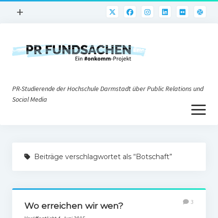
Menü
+
öffnen
PR-Praxis
PR@h_da
Online-PR
PR-Studierende der Hochschule Darmstadt über Public Relations und
Nonprofit-PR
Social Media
Menü
Die PRaktiker
öffnen
Krisen-PR
Über uns
PR-Tools
Beiträge verschlagwortet als “Botschaft”
Impressum
Corporate Weblogs
Datenschutz
Podcasting
3
Social Media
Wo erreichen wir wen?