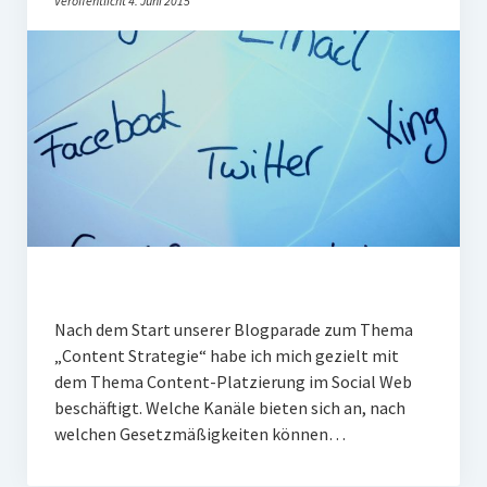
Veröffentlicht 4. Juni 2015
PR-Theorie
PR-Ethik
PR-Literatur
PR-Studien
Gesellschaft & Medien
Infografik-Themengarten
Künstliche Intelligenz
17 Ziele
Nach dem Start unserer Blogparade zum Thema
Wasserknappheit in Deutschland
„Content Strategie“ habe ich mich gezielt mit
Klimaneutrales Tanken
dem Thema Content-Platzierung im Social Web
beschäftigt. Welche Kanäle bieten sich an, nach
Zukunft der Bildung
welchen Gesetzmäßigkeiten können…
Vom Trend zur Tonne