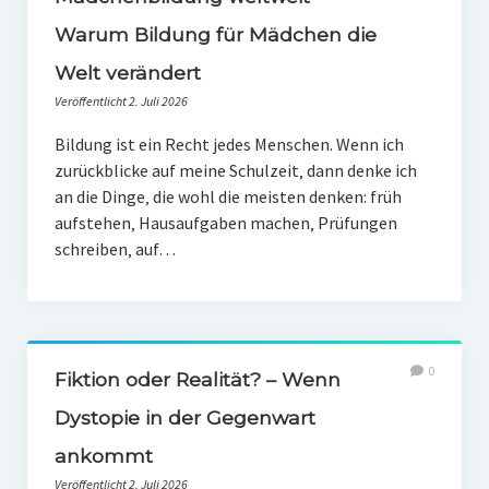
PR-Theorie
Warum Bildung für Mädchen die
PR-Ethik
Welt verändert
PR-Literatur
Veröffentlicht 2. Juli 2026
PR-Studien
Bildung ist ein Recht jedes Menschen. Wenn ich
zurückblicke auf meine Schulzeit‚ dann denke ich
Gesellschaft & Medien
an die Dinge‚ die wohl die meisten denken: früh
Infografik-Themengarten
aufstehen‚ Hausaufgaben machen‚ Prüfungen
schreiben‚ auf…
Künstliche Intelligenz
17 Ziele
Wasserknappheit in Deutschland
0
Fiktion oder Realität? – Wenn
Klimaneutrales Tanken
Dystopie in der Gegenwart
Zukunft der Bildung
ankommt
Vom Trend zur Tonne
Veröffentlicht 2. Juli 2026