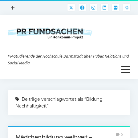
Menü
+
öffnen
PR-Praxis
PR@h_da
Online-PR
PR-Studierende der Hochschule Darmstadt über Public Relations und
Nonprofit-PR
Social Media
Menü
Die PRaktiker
öffnen
Krisen-PR
Über uns
PR-Tools
Beiträge verschlagwortet als “Bildung;
Impressum
Corporate Weblogs
Nachhaltigkeit”
Datenschutz
Podcasting
Social Media
0
Mädchenbildung weltweit –