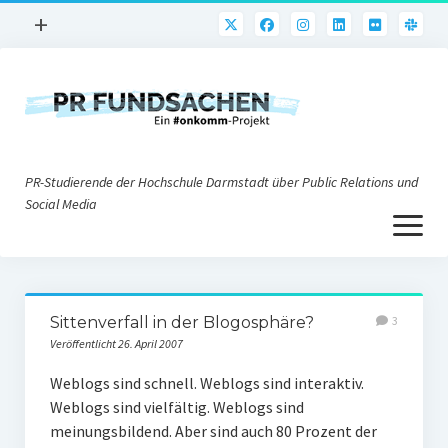
Menü
+
öffnen
PR-Praxis
PR@h_da
Online-PR
PR-Studierende der Hochschule Darmstadt über Public Relations und
Nonprofit-PR
Social Media
Menü
Die PRaktiker
öffnen
Krisen-PR
Über uns
PR-Tools
Sittenverfall in der Blogosphäre?
3
Impressum
Corporate Weblogs
Veröffentlicht 26. April 2007
Datenschutz
Podcasting
Weblogs sind schnell. Weblogs sind interaktiv.
Weblogs sind vielfältig. Weblogs sind
Social Media
meinungsbildend. Aber sind auch 80 Prozent der