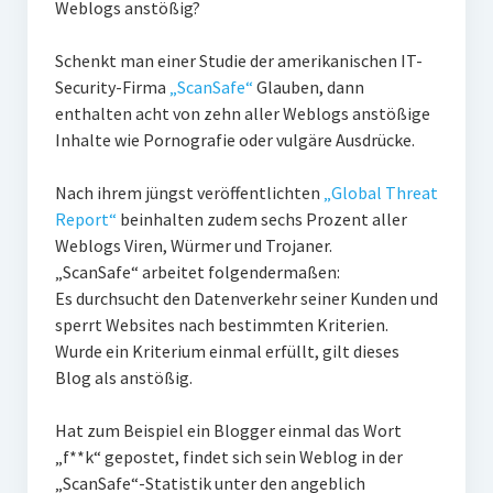
Weblogs anstößig?
PR-Theorie
PR-Ethik
Schenkt man einer Studie der amerikanischen IT-
Security-Firma
„ScanSafe“
Glauben, dann
PR-Literatur
enthalten acht von zehn aller Weblogs anstößige
PR-Studien
Inhalte wie Pornografie oder vulgäre Ausdrücke.
Gesellschaft & Medien
Nach ihrem jüngst veröffentlichten
„Global Threat
Infografik-Themengarten
Report“
beinhalten zudem sechs Prozent aller
Weblogs Viren, Würmer und Trojaner.
Künstliche Intelligenz
„ScanSafe“ arbeitet folgendermaßen:
Es durchsucht den Datenverkehr seiner Kunden und
17 Ziele
sperrt Websites nach bestimmten Kriterien.
Wasserknappheit in Deutschland
Wurde ein Kriterium einmal erfüllt, gilt dieses
Blog als anstößig.
Klimaneutrales Tanken
Zukunft der Bildung
Hat zum Beispiel ein Blogger einmal das Wort
„f**k“ gepostet, findet sich sein Weblog in der
Vom Trend zur Tonne
„ScanSafe“-Statistik unter den angeblich