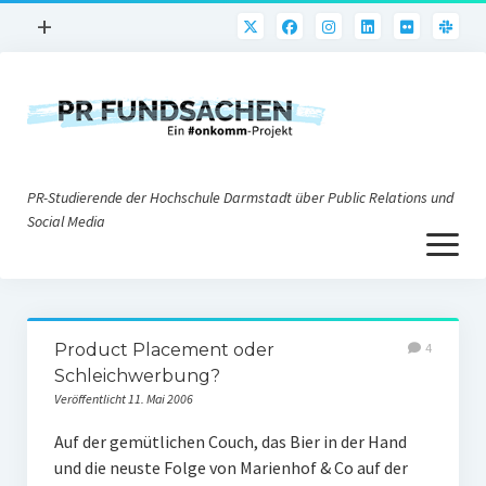
Menü
+
öffnen
PR-Praxis
PR@h_da
Online-PR
PR-Studierende der Hochschule Darmstadt über Public Relations und
Nonprofit-PR
Social Media
Menü
Die PRaktiker
öffnen
Krisen-PR
Über uns
PR-Tools
Product Placement oder
4
Impressum
Corporate Weblogs
Schleichwerbung?
Veröffentlicht 11. Mai 2006
Datenschutz
Podcasting
Auf der gemütlichen Couch, das Bier in der Hand
Social Media
und die neuste Folge von Marienhof & Co auf der