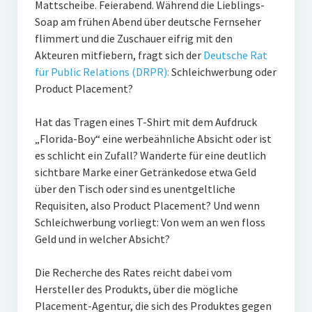
Mattscheibe. Feierabend. Während die Lieblings-
PR-Theorie
Soap am frühen Abend über deutsche Fernseher
PR-Ethik
flimmert und die Zuschauer eifrig mit den
Akteuren mitfiebern, fragt sich der
Deutsche Rat
PR-Literatur
für Public Relations (DRPR):
Schleichwerbung oder
PR-Studien
Product Placement?
Gesellschaft & Medien
Hat das Tragen eines T-Shirt mit dem Aufdruck
Infografik-Themengarten
„Florida-Boy“ eine werbeähnliche Absicht oder ist
es schlicht ein Zufall? Wanderte für eine deutlich
Künstliche Intelligenz
sichtbare Marke einer Getränkedose etwa Geld
über den Tisch oder sind es unentgeltliche
17 Ziele
Requisiten, also Product Placement? Und wenn
Wasserknappheit in Deutschland
Schleichwerbung vorliegt: Von wem an wen floss
Geld und in welcher Absicht?
Klimaneutrales Tanken
Zukunft der Bildung
Die Recherche des Rates reicht dabei vom
Hersteller des Produkts, über die mögliche
Vom Trend zur Tonne
Placement-Agentur, die sich des Produktes gegen