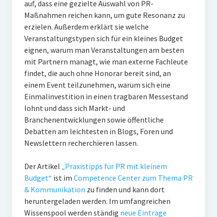
auf, dass eine gezielte Auswahl von PR-
PR-Theorie
Maßnahmen reichen kann, um gute Resonanz zu
PR-Ethik
erzielen. Außerdem erklärt sie welche
Veranstaltungstypen sich für ein kleines Budget
PR-Literatur
eignen, warum man Veranstaltungen am besten
PR-Studien
mit Partnern managt, wie man externe Fachleute
findet, die auch ohne Honorar bereit sind, an
Gesellschaft & Medien
einem Event teilzunehmen, warum sich eine
Infografik-Themengarten
Einmalinvestition in einen tragbaren Messestand
lohnt und dass sich Markt- und
Künstliche Intelligenz
Branchenentwicklungen sowie öffentliche
Debatten am leichtesten in Blogs, Foren und
17 Ziele
Newslettern recherchieren lassen.
Wasserknappheit in Deutschland
Der Artikel
„Praxistipps für PR mit kleinem
Klimaneutrales Tanken
Budget“
ist im
Competence Center zum Thema PR
Zukunft der Bildung
& Kommunikation
zu finden und kann dort
heruntergeladen werden. Im umfangreichen
Vom Trend zur Tonne
Wissenspool werden ständig
neue Einträge