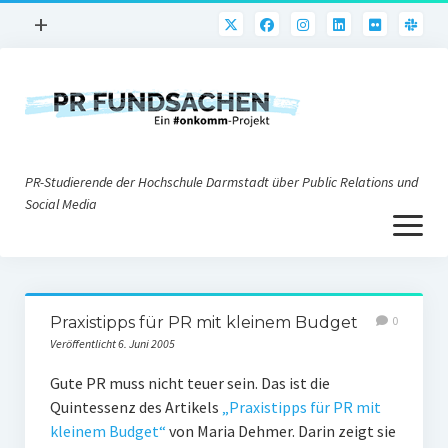
Menü
+
öffnen
PR-Praxis
PR@h_da
Online-PR
PR-Studierende der Hochschule Darmstadt über Public Relations und
Nonprofit-PR
Social Media
Menü
Die PRaktiker
öffnen
Krisen-PR
Über uns
PR-Tools
Praxistipps für PR mit kleinem Budget
0
Impressum
Corporate Weblogs
Veröffentlicht 6. Juni 2005
Datenschutz
Podcasting
Gute PR muss nicht teuer sein. Das ist die
Quintessenz des Artikels
„Praxistipps für PR mit
Social Media
kleinem Budget“
von Maria Dehmer. Darin zeigt sie