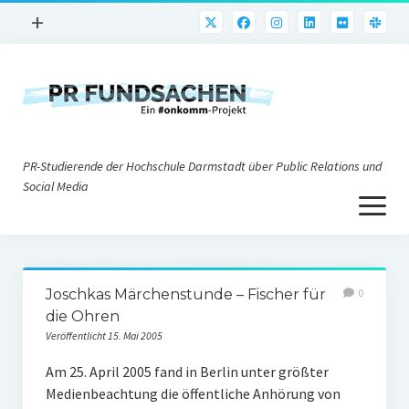
Menü
+
öffnen
PR-Praxis
PR@h_da
Online-PR
PR-Studierende der Hochschule Darmstadt über Public Relations und
Nonprofit-PR
Social Media
Menü
Die PRaktiker
öffnen
Krisen-PR
Über uns
PR-Tools
Joschkas Märchenstunde – Fischer für
0
Impressum
Corporate Weblogs
die Ohren
Veröffentlicht 15. Mai 2005
Datenschutz
Podcasting
Am 25. April 2005 fand in Berlin unter größter
Social Media
Medienbeachtung die öffentliche Anhörung von