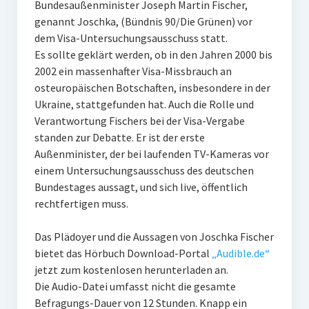
Bundesaußenminister Joseph Martin Fischer,
PR-Theorie
genannt Joschka, (Bündnis 90/Die Grünen) vor
PR-Ethik
dem Visa-Untersuchungsausschuss statt.
Es sollte geklärt werden, ob in den Jahren 2000 bis
PR-Literatur
2002 ein massenhafter Visa-Missbrauch an
PR-Studien
osteuropäischen Botschaften, insbesondere in der
Ukraine, stattgefunden hat. Auch die Rolle und
Gesellschaft & Medien
Verantwortung Fischers bei der Visa-Vergabe
Infografik-Themengarten
standen zur Debatte. Er ist der erste
Außenminister, der bei laufenden TV-Kameras vor
Künstliche Intelligenz
einem Untersuchungsausschuss des deutschen
Bundestages aussagt, und sich live, öffentlich
17 Ziele
rechtfertigen muss.
Wasserknappheit in Deutschland
Das Plädoyer und die Aussagen von Joschka Fischer
Klimaneutrales Tanken
bietet das Hörbuch Download-Portal
„Audible.de“
Zukunft der Bildung
jetzt zum kostenlosen herunterladen an.
Die Audio-Datei umfasst nicht die gesamte
Vom Trend zur Tonne
Befragungs-Dauer von 12 Stunden. Knapp ein