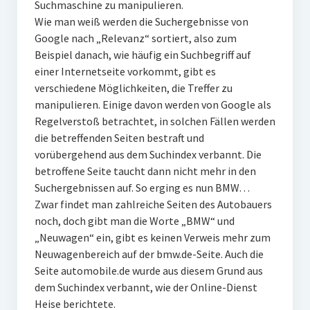
Suchmaschine zu manipulieren.
PR-Theorie
Wie man weiß werden die Suchergebnisse von
PR-Ethik
Google nach „Relevanz“ sortiert, also zum
Beispiel danach, wie häufig ein Suchbegriff auf
PR-Literatur
einer Internetseite vorkommt, gibt es
PR-Studien
verschiedene Möglichkeiten, die Treffer zu
manipulieren. Einige davon werden von Google als
Gesellschaft & Medien
Regelverstoß betrachtet, in solchen Fällen werden
Infografik-Themengarten
die betreffenden Seiten bestraft und
vorübergehend aus dem Suchindex verbannt. Die
Künstliche Intelligenz
betroffene Seite taucht dann nicht mehr in den
Suchergebnissen auf. So erging es nun BMW…
17 Ziele
Zwar findet man zahlreiche Seiten des Autobauers
Wasserknappheit in Deutschland
noch, doch gibt man die Worte „BMW“ und
„Neuwagen“ ein, gibt es keinen Verweis mehr zum
Klimaneutrales Tanken
Neuwagenbereich auf der bmw.de-Seite. Auch die
Zukunft der Bildung
Seite automobile.de wurde aus diesem Grund aus
dem Suchindex verbannt, wie der Online-Dienst
Vom Trend zur Tonne
Heise berichtete.