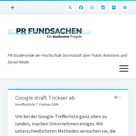
Menü
+
öffnen
PR-Praxis
PR@h_da
Online-PR
PR-Studierende der Hochschule Darmstadt über Public Relations und
Nonprofit-PR
Social Media
Menü
Die PRaktiker
öffnen
Krisen-PR
Über uns
PR-Tools
Google straft Trickser ab
0
Impressum
Corporate Weblogs
Veröffentlicht 7. Februar 2006
Datenschutz
Podcasting
Um bei der Google-Trefferliste ganz oben zu
landen, machen Unternehmen einiges. Mit
Social Media
unterschiedlichsten Methoden versuchen sie, die