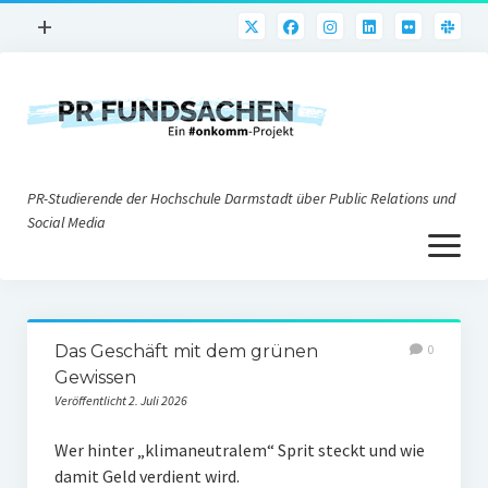
Menü
+
öffnen
PR-Praxis
PR@h_da
Online-PR
PR-Studierende der Hochschule Darmstadt über Public Relations und
Nonprofit-PR
Social Media
Menü
Die PRaktiker
öffnen
Krisen-PR
Über uns
PR-Tools
Das Geschäft mit dem grünen
0
Impressum
Corporate Weblogs
Gewissen
Veröffentlicht 2. Juli 2026
Datenschutz
Podcasting
Wer hinter „klimaneutralem“ Sprit steckt und wie
Social Media
damit Geld verdient wird.