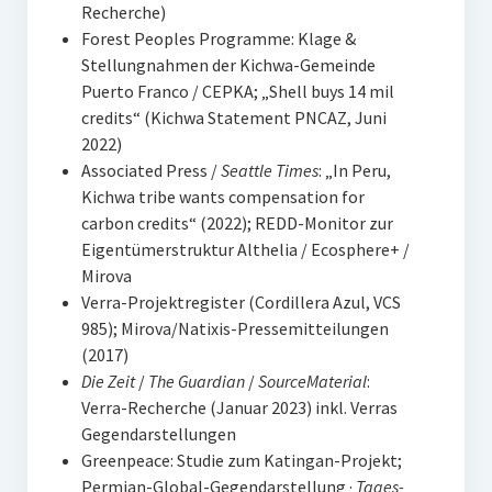
Recherche)
Forest Peoples Programme: Klage &
Stellungnahmen der Kichwa-Gemeinde
Puerto Franco / CEPKA; „Shell buys 14 mil
credits“ (Kichwa Statement PNCAZ, Juni
2022)
Associated Press /
Seattle Times
: „In Peru,
Kichwa tribe wants compensation for
carbon credits“ (2022); REDD-Monitor zur
Eigentümerstruktur Althelia / Ecosphere+ /
Mirova
Verra-Projektregister (Cordillera Azul, VCS
985); Mirova/Natixis-Pressemitteilungen
(2017)
Die Zeit
/
The Guardian
/
SourceMaterial
:
Verra-Recherche (Januar 2023) inkl. Verras
Gegendarstellungen
Greenpeace: Studie zum Katingan-Projekt;
Permian-Global-Gegendarstellung ·
Tages-