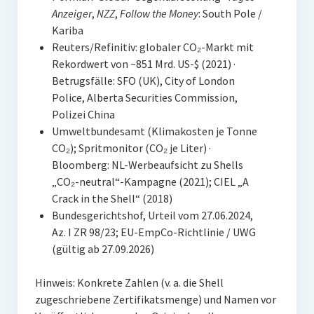
Anzeiger
,
NZZ
,
Follow the Money
: South Pole /
Kariba
Reuters/Refinitiv: globaler CO₂-Markt mit
Rekordwert von ~851 Mrd. US-$ (2021) ·
Betrugsfälle: SFO (UK), City of London
Police, Alberta Securities Commission,
Polizei China
Umweltbundesamt (Klimakosten je Tonne
CO₂); Spritmonitor (CO₂ je Liter) ·
Bloomberg: NL-Werbeaufsicht zu Shells
„CO₂-neutral“-Kampagne (2021); CIEL „A
Crack in the Shell“ (2018)
Bundesgerichtshof, Urteil vom 27.06.2024,
Az. I ZR 98/23; EU-EmpCo-Richtlinie / UWG
(gültig ab 27.09.2026)
Hinweis: Konkrete Zahlen (v. a. die Shell
zugeschriebene Zertifikatsmenge) und Namen vor