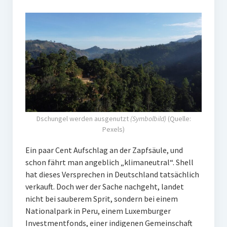
PR-Theorie
PR-Ethik
PR-Literatur
PR-Studien
Gesellschaft & Medien
Infografik-Themengarten
Dschungel werden ausgenutzt
(Symbolbild)
(Quelle:
Künstliche Intelligenz
Pexels)
17 Ziele
Ein paar Cent Aufschlag an der Zapfsäule, und
Wasserknappheit in Deutschland
schon fährt man angeblich „klimaneutral“. Shell
hat dieses Versprechen in Deutschland tatsächlich
Klimaneutrales Tanken
verkauft. Doch wer der Sache nachgeht, landet
Zukunft der Bildung
nicht bei sauberem Sprit, sondern bei einem
Nationalpark in Peru, einem Luxemburger
Vom Trend zur Tonne
Investmentfonds, einer indigenen Gemeinschaft