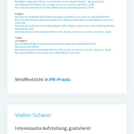
http://digiwis.de/blog/2011/05/09/ersetzen-facebook-seiten-in-zukunft-die-blogroll/ _ http://umww.de/wp-
content/uploads/2017/04/Wave9_The_Meaning_of_Moments_Deutsche_Ergebnisse_DE.pdf
http://www.absatzwirtschaft.de/wer-nutzt-wirklich-facebook-snapchat-instagram-und-co-55345/
Instagram:
http://www.faz.net/aktuell/feuilleton/debatten/instagram-aesthetik-die-neue-buehne-der-jugend-13374648.html
http://www.internetworld.de/onlinemarketing/influencer/einfluss-gewinnen-influencer-marketing-planen-umsetzen-
1114427.html
http://www.absatzwirtschaft.de/die-instagram-blogger-und-ihr-erfolgsrezept-gezieltes-content-marketing-lockt-die-
werbeindustrie-94373/
http://umww.de/wp-content/uploads/2017/04/Wave9_The_Meaning_of_Moments_Deutsche_Ergebnisse_DE.pdf
YouTube:
Josef Maaßen
https://broadmark.de/allgemein/wo-die-interaktionshoelle-youtube-deutschland-hinfuehrt/15516/
http://www.taz.de/!5389562/
http://umww.de/wp-content/uploads/2017/04/Wave9_The_Meaning_of_Moments_Deutsche_Ergebnisse_DE.pdf _
https://www.rockit-internet.de/youtube-stars-sind-die-influencer-von-heute/
Veröffentlicht in
PR-Praxis
Walter Schärer
Interessante Aufstellung, gratuliere!