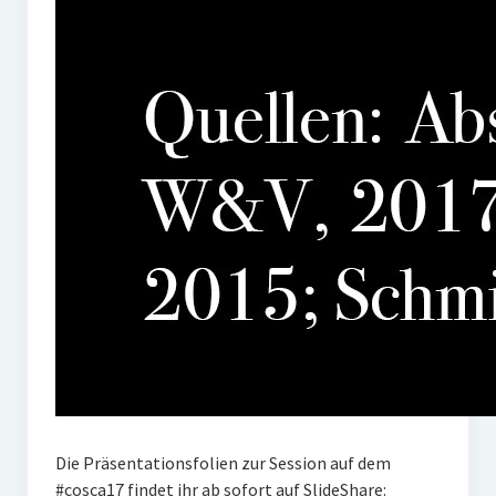
Die Präsentationsfolien zur Session auf dem
#cosca17 findet ihr ab sofort auf SlideShare: