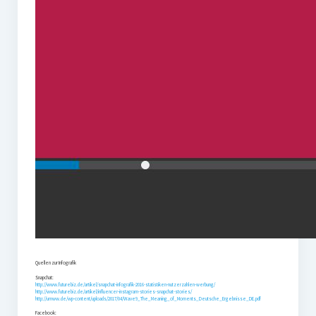
Quellen zur Infografik
Snapchat:
http://www.futurebiz.de/artikel/snapchat-infografik-2016-statistiken-nutzerzahlen-werbung/
http://www.futurebiz.de/artikel/influencer-instagram-stories-snapchat-stories/
http://umww.de/wp-content/uploads/2017/04/Wave9_The_Meaning_of_Moments_Deutsche_Ergebnisse_DE.pdf
Facebook: