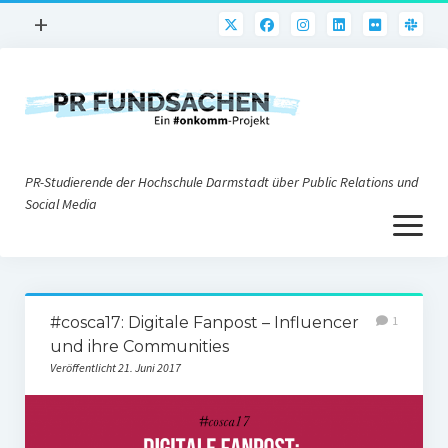
Menü
+
öffnen
PR-Praxis
PR@h_da
Online-PR
PR-Studierende der Hochschule Darmstadt über Public Relations und
Nonprofit-PR
Social Media
Menü
Die PRaktiker
öffnen
Krisen-PR
Über uns
PR-Tools
#cosca17: Digitale Fanpost – Influencer
1
Impressum
Corporate Weblogs
und ihre Communities
Veröffentlicht 21. Juni 2017
Datenschutz
Podcasting
Social Media