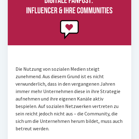
PR-Theorie
PR-Ethik
PR-Literatur
PR-Studien
Gesellschaft & Medien
Infografik-Themengarten
Die Nutzung von sozialen Medien steigt
Künstliche Intelligenz
zunehmend. Aus diesem Grund ist es nicht
verwunderlich, dass in den vergangenen Jahren
17 Ziele
immer mehr Unternehmen diese in ihre Strategie
Wasserknappheit in Deutschland
aufnehmen und ihre eigenen Kanäle aktiv
bespielen. Auf sozialen Netzwerken vertreten zu
Klimaneutrales Tanken
sein reicht jedoch nicht aus – die Community, die
Zukunft der Bildung
sich um die Unternehmen herum bildet, muss auch
betreut werden.
Vom Trend zur Tonne