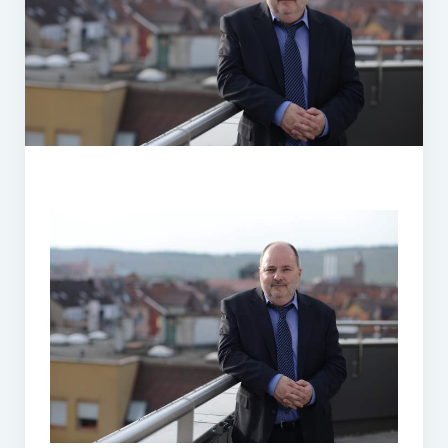
PR-Theorie
PR-Ethik
PR-Literatur
PR-Studien
Gesellschaft & Medien
Infografik-Themengarten
Künstliche Intelligenz
17 Ziele
Wasserknappheit in Deutschland
Klimaneutrales Tanken
Zukunft der Bildung
Vom Trend zur Tonne