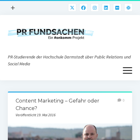
Menü
+
öffnen
PR-Praxis
PR@h_da
Online-PR
PR-Studierende der Hochschule Darmstadt über Public Relations und
Nonprofit-PR
Social Media
Menü
Die PRaktiker
öffnen
Krisen-PR
Über uns
PR-Tools
Content Marketing – Gefahr oder
0
Impressum
Corporate Weblogs
Chance?
Veröffentlicht 19. Mai 2016
Datenschutz
Podcasting
Social Media