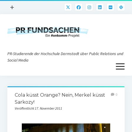
Menü
+
öffnen
PR-Praxis
PR@h_da
Online-PR
PR-Studierende der Hochschule Darmstadt über Public Relations und
Nonprofit-PR
Social Media
Menü
Die PRaktiker
öffnen
Krisen-PR
Über uns
PR-Tools
Cola küsst Orange? Nein, Merkel küsst
0
Impressum
Corporate Weblogs
Sarkozy!
Veröffentlicht 17. November 2011
Datenschutz
Podcasting
Social Media