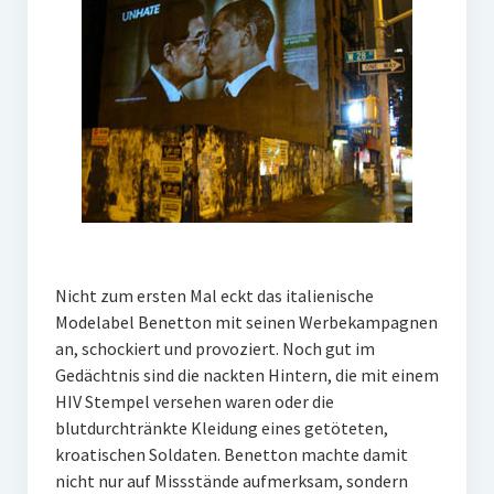
PR-Theorie
PR-Ethik
PR-Literatur
PR-Studien
Gesellschaft & Medien
Infografik-Themengarten
Künstliche Intelligenz
Nicht zum ersten Mal eckt das italienische
17 Ziele
Modelabel Benetton mit seinen Werbekampagnen
Wasserknappheit in Deutschland
an, schockiert und provoziert. Noch gut im
Gedächtnis sind die nackten Hintern, die mit einem
Klimaneutrales Tanken
HIV Stempel versehen waren oder die
Zukunft der Bildung
blutdurchtränkte Kleidung eines getöteten,
kroatischen Soldaten. Benetton machte damit
Vom Trend zur Tonne
nicht nur auf Missstände aufmerksam, sondern