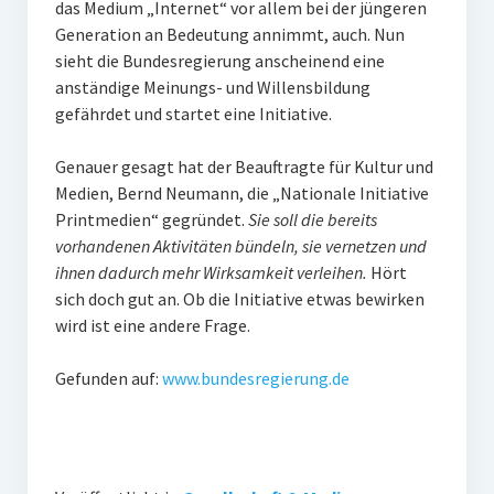
das Medium „Internet“ vor allem bei der jüngeren
PR-Theorie
Generation an Bedeutung annimmt, auch. Nun
PR-Ethik
sieht die Bundesregierung anscheinend eine
anständige Meinungs- und Willensbildung
PR-Literatur
gefährdet und startet eine Initiative.
PR-Studien
Genauer gesagt hat der Beauftragte für Kultur und
Gesellschaft & Medien
Medien, Bernd Neumann, die „Nationale Initiative
Infografik-Themengarten
Printmedien“ gegründet.
Sie soll die bereits
vorhandenen Aktivitäten bündeln, sie vernetzen und
Künstliche Intelligenz
ihnen dadurch mehr Wirksamkeit verleihen.
Hört
sich doch gut an. Ob die Initiative etwas bewirken
17 Ziele
wird ist eine andere Frage.
Wasserknappheit in Deutschland
Gefunden auf:
www.bundesregierung.de
Klimaneutrales Tanken
Zukunft der Bildung
Vom Trend zur Tonne