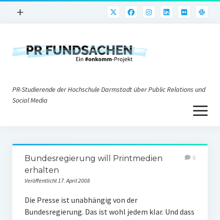
Menü
+
öffnen
PR-Praxis
PR@h_da
Online-PR
PR-Studierende der Hochschule Darmstadt über Public Relations und
Nonprofit-PR
Social Media
Menü
Die PRaktiker
öffnen
Krisen-PR
Über uns
PR-Tools
Bundesregierung will Printmedien
0
Impressum
Corporate Weblogs
erhalten
Veröffentlicht 17. April 2008
Datenschutz
Podcasting
Die Presse ist unabhängig von der
Social Media
Bundesregierung. Das ist wohl jedem klar. Und dass