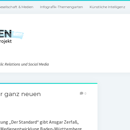
esellschaft & Medien
Infografik-Themengarten
Künstliche Intelligenz
ic Relations und Social Media
er ganz neuen
0
tung „Der Standard“ gibt Ansgar Zerfaß,
FG Medienentwicklung Baden-Württemberg,