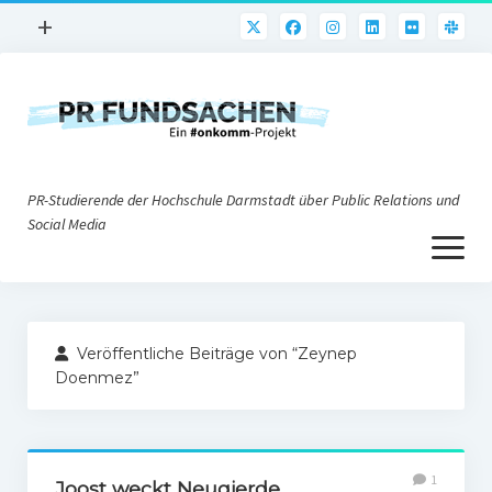
Menü
+
öffnen
PR-Praxis
PR@h_da
Online-PR
PR-Studierende der Hochschule Darmstadt über Public Relations und
Nonprofit-PR
Social Media
Menü
Die PRaktiker
öffnen
Krisen-PR
Über uns
PR-Tools
Veröffentliche Beiträge von “Zeynep
Impressum
Corporate Weblogs
Doenmez”
Datenschutz
Podcasting
Social Media
1
Joost weckt Neugierde