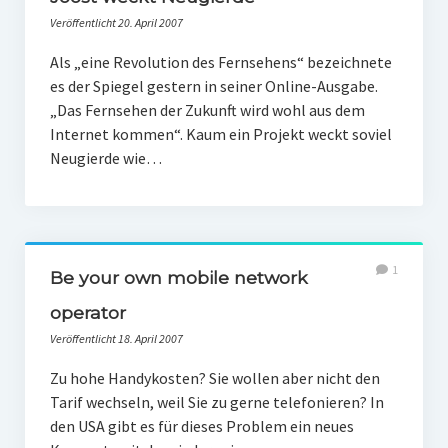
PR-Theorie
Veröffentlicht 20. April 2007
PR-Ethik
Als „eine Revolution des Fernsehens“ bezeichnete
PR-Literatur
es der Spiegel gestern in seiner Online-Ausgabe.
„Das Fernsehen der Zukunft wird wohl aus dem
PR-Studien
Internet kommen“. Kaum ein Projekt weckt soviel
Neugierde wie…
Gesellschaft & Medien
Infografik-Themengarten
Künstliche Intelligenz
1
17 Ziele
Be your own mobile network
Wasserknappheit in Deutschland
operator
Veröffentlicht 18. April 2007
Klimaneutrales Tanken
Zu hohe Handykosten? Sie wollen aber nicht den
Zukunft der Bildung
Tarif wechseln, weil Sie zu gerne telefonieren? In
Vom Trend zur Tonne
den USA gibt es für dieses Problem ein neues