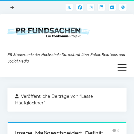
Menü
+
öffnen
PR-Praxis
PR@h_da
Online-PR
PR-Studierende der Hochschule Darmstadt über Public Relations und
Nonprofit-PR
Social Media
Menü
Die PRaktiker
öffnen
Krisen-PR
Über uns
PR-Tools
Veröffentliche Beiträge von “Lasse
Impressum
Corporate Weblogs
Häufglöckner”
Datenschutz
Podcasting
Social Media
0
Image, Maßgeschneidert, Defizit: