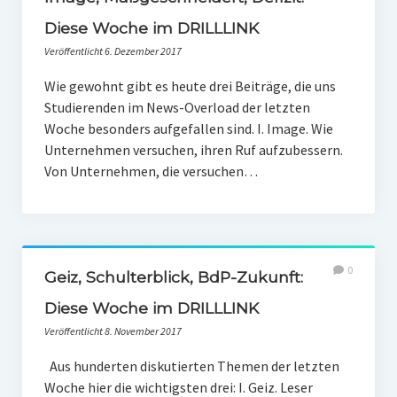
PR-Theorie
Diese Woche im DRILLLINK
PR-Ethik
Veröffentlicht 6. Dezember 2017
PR-Literatur
Wie gewohnt gibt es heute drei Beiträge, die uns
Studierenden im News-Overload der letzten
PR-Studien
Woche besonders aufgefallen sind. I. Image. Wie
Gesellschaft & Medien
Unternehmen versuchen, ihren Ruf aufzubessern.
Von Unternehmen, die versuchen…
Infografik-Themengarten
Künstliche Intelligenz
17 Ziele
0
Wasserknappheit in Deutschland
Geiz, Schulterblick, BdP-Zukunft:
Diese Woche im DRILLLINK
Klimaneutrales Tanken
Veröffentlicht 8. November 2017
Zukunft der Bildung
Aus hunderten diskutierten Themen der letzten
Vom Trend zur Tonne
Woche hier die wichtigsten drei: I. Geiz. Leser