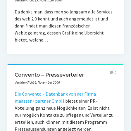
Veröffentlicht 13. November 2006
PR-Theorie
Da denkt man, dass man so langsam alle Services
PR-Ethik
des web 2.0 kennt und auch angemeldet ist und
PR-Literatur
dann findet man diesen französischen
Weblogeintrag, dessen Grafik eine Übersicht
PR-Studien
bietet, welche…
Gesellschaft & Medien
Infografik-Themengarten
Künstliche Intelligenz
0
Convento – Presseverteiler
17 Ziele
Veröffentlicht 6. November 2006
Wasserknappheit in Deutschland
Die Convento – Datenbank von der Firma
maassen+partner GmbH
bietet einer PR-
Klimaneutrales Tanken
Abteilung ganz neue Möglichkeiten. Es ist nicht
Zukunft der Bildung
nur möglich Kontakte zu pflegen und Verteiler zu
erstellen, auch können mit diesem Programm
Vom Trend zur Tonne
Presseaussendungen angelegt werden.