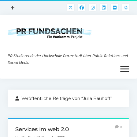
Menü
+
öffnen
PR-Praxis
PR@h_da
Online-PR
PR-Studierende der Hochschule Darmstadt über Public Relations und
Nonprofit-PR
Social Media
Menü
Die PRaktiker
öffnen
Krisen-PR
Über uns
PR-Tools
Veröffentliche Beiträge von “Julia Bauhoff”
Impressum
Corporate Weblogs
Datenschutz
Podcasting
0
Social Media
Services im web 2.0