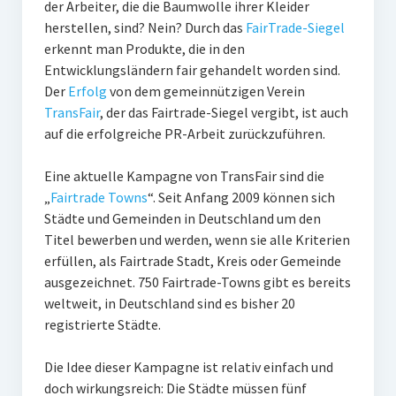
der Arbeiter, die die Baumwolle ihrer Kleider
PR-Theorie
herstellen, sind? Nein? Durch das
FairTrade-Siegel
PR-Ethik
erkennt man Produkte, die in den
Entwicklungsländern fair gehandelt worden sind.
PR-Literatur
Der
Erfolg
von dem gemeinnützigen Verein
PR-Studien
TransFair
, der das Fairtrade-Siegel vergibt, ist auch
auf die erfolgreiche PR-Arbeit zurückzuführen.
Gesellschaft & Medien
Infografik-Themengarten
Eine aktuelle Kampagne von TransFair sind die
„
Fairtrade Towns
“. Seit Anfang 2009 können sich
Künstliche Intelligenz
Städte und Gemeinden in Deutschland um den
Titel bewerben und werden, wenn sie alle Kriterien
17 Ziele
erfüllen, als Fairtrade Stadt, Kreis oder Gemeinde
Wasserknappheit in Deutschland
ausgezeichnet. 750 Fairtrade-Towns gibt es bereits
weltweit, in Deutschland sind es bisher 20
Klimaneutrales Tanken
registrierte Städte.
Zukunft der Bildung
Die Idee dieser Kampagne ist relativ einfach und
Vom Trend zur Tonne
doch wirkungsreich: Die Städte müssen fünf