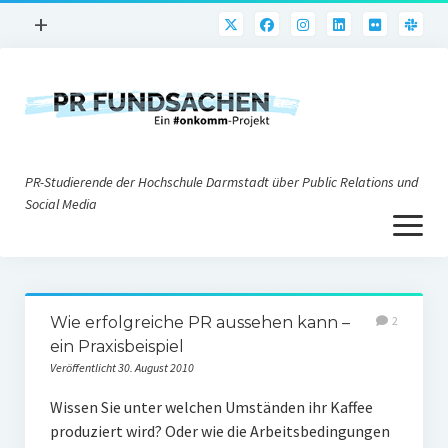
Menü
+
öffnen
PR-Praxis
PR@h_da
Online-PR
PR-Studierende der Hochschule Darmstadt über Public Relations und
Nonprofit-PR
Social Media
Menü
Die PRaktiker
öffnen
Krisen-PR
Über uns
PR-Tools
Wie erfolgreiche PR aussehen kann –
2
Impressum
Corporate Weblogs
ein Praxisbeispiel
Veröffentlicht 30. August 2010
Datenschutz
Podcasting
Wissen Sie unter welchen Umständen ihr Kaffee
Social Media
produziert wird? Oder wie die Arbeitsbedingungen