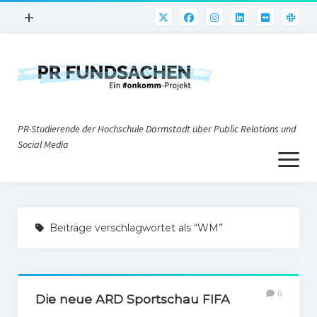
Menü
+
öffnen
PR-Praxis
PR@h_da
Online-PR
PR-Studierende der Hochschule Darmstadt über Public Relations und
Nonprofit-PR
Social Media
Menü
Die PRaktiker
öffnen
Krisen-PR
Über uns
PR-Tools
Beiträge verschlagwortet als “WM”
Impressum
Corporate Weblogs
Datenschutz
Podcasting
0
Social Media
Die neue ARD Sportschau FIFA