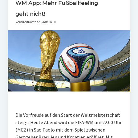
PR-Theorie
WM App: Mehr Fußballfeeling
geht nicht!
PR-Ethik
Veröffentlicht 12. Juni 2014
PR-Literatur
PR-Studien
Gesellschaft & Medien
Infografik-Themengarten
Künstliche Intelligenz
17 Ziele
Wasserknappheit in Deutschland
Klimaneutrales Tanken
Die Vorfreude auf den Start der Weltmeisterschaft
Zukunft der Bildung
steigt. Heute Abend wird die FIFA-WM um 22:00 Uhr
(MEZ) in Sao Paolo mit dem Spiel zwischen
Vom Trend zur Tonne
Gastgeber Brasilien und Kroatien eröffnet. Mit…