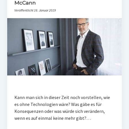
PR-Theorie
McCann
Veröffentlicht 16. Januar 2019
PR-Ethik
PR-Literatur
PR-Studien
Gesellschaft & Medien
Infografik-Themengarten
Künstliche Intelligenz
17 Ziele
Wasserknappheit in Deutschland
Kann man sich in dieser Zeit noch vorstellen, wie
Klimaneutrales Tanken
es ohne Technologien wäre? Was gäbe es für
Konsequenzen oder was würde sich verändern,
Zukunft der Bildung
wenn es auf einmal keine mehr gibt?…
Vom Trend zur Tonne