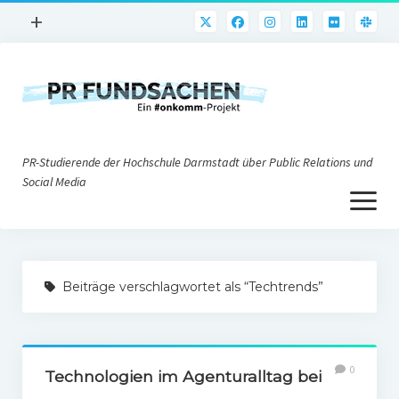
Menü
+
öffnen
PR-Praxis
PR@h_da
Online-PR
PR-Studierende der Hochschule Darmstadt über Public Relations und
Nonprofit-PR
Social Media
Menü
Die PRaktiker
öffnen
Krisen-PR
Über uns
PR-Tools
Beiträge verschlagwortet als “Techtrends”
Impressum
Corporate Weblogs
Datenschutz
Podcasting
0
Social Media
Technologien im Agenturalltag bei