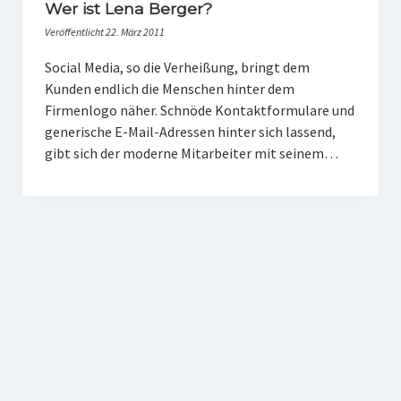
PR-Theorie
Wer ist Lena Berger?
Veröffentlicht 22. März 2011
PR-Ethik
Social Media, so die Verheißung, bringt dem
PR-Literatur
Kunden endlich die Menschen hinter dem
PR-Studien
Firmenlogo näher. Schnöde Kontaktformulare und
generische E-Mail-Adressen hinter sich lassend,
Gesellschaft & Medien
gibt sich der moderne Mitarbeiter mit seinem…
Infografik-Themengarten
Künstliche Intelligenz
17 Ziele
Wasserknappheit in Deutschland
Klimaneutrales Tanken
Zukunft der Bildung
Vom Trend zur Tonne