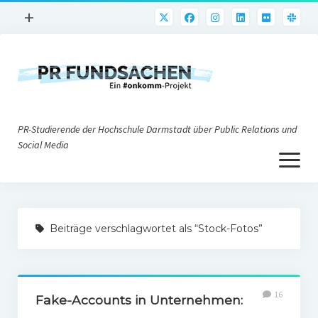
Menü
+
öffnen
PR-Praxis
PR@h_da
Online-PR
PR-Studierende der Hochschule Darmstadt über Public Relations und
Nonprofit-PR
Social Media
Menü
Die PRaktiker
öffnen
Krisen-PR
Über uns
PR-Tools
Beiträge verschlagwortet als “Stock-Fotos”
Impressum
Corporate Weblogs
Datenschutz
Podcasting
16
Social Media
Fake-Accounts in Unternehmen: